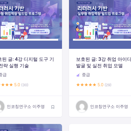
된 글: 4강 디지털 도구 기
보호된 글: 3강 취업 아이
전략 실행 기술
발굴 및 실전 취업 모델
중급
중급
5.0
5.0
(30)
(29)
인코칭연구소 이주영
인코칭연구소 이주영