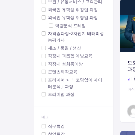
보건 / 유통서비스 / 고객관리
외국인 유학생 취창업 과정
외국인 유학생 취창업 과정
역량분석 프레임
자격증과정-2차전지 배터리성
능평가사
제조 / 품질 / 생산
직장내 괴롭힘 예방교육
보
직장내 성희롱예방
과
콘텐츠제작교육
프리미어 > 「 코딩없이 데이
터분석」과정
아직
프리미엄 과정
태그
직무특강
창업특강