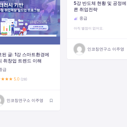
5강 반도체 현황 및 공정에
른 취업전략
중급
아직 별점이 없어요.
인코칭연구소 이주영
된 글: 1강 스마트환경에
의 취창업 트렌드 이해
중급
5.0
(28)
인코칭연구소 이주영