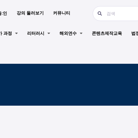
강의 둘러보기
커뮤니티
즘:인
가 과정
리터러시
해외연수
콘텐츠제작교육
법