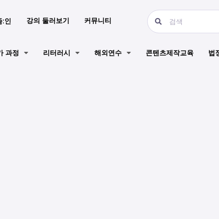
강의 둘러보기
커뮤니티
즘:인
가 과정
리터러시
해외연수
콘텐츠제작교육
법