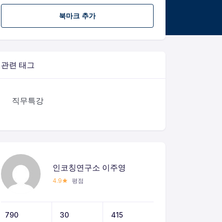
북마크 추가
관련 태그
직무특강
인코칭연구소 이주영
4.9
평점
790
30
415