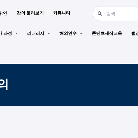
강의 둘러보기
커뮤니티
즘:인
가 과정
리터러시
해외연수
콘텐츠제작교육
법
의