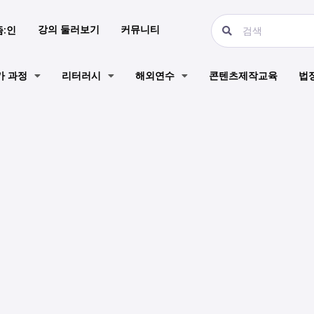
강의 둘러보기
커뮤니티
즘:인
가 과정
리터러시
해외연수
콘텐츠제작교육
법