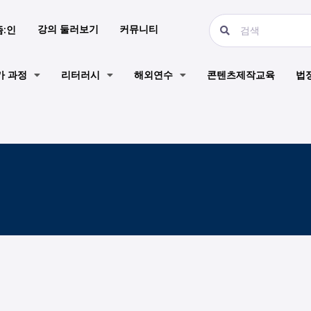
강의 둘러보기
커뮤니티
즘:인
가 과정
리터러시
해외연수
콘텐츠제작교육
법