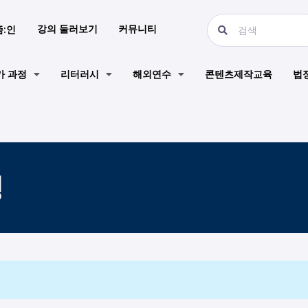
강의 둘러보기
커뮤니티
즘:인
가 과정
리터러시
해외연수
콘텐츠제작교육
법
팅