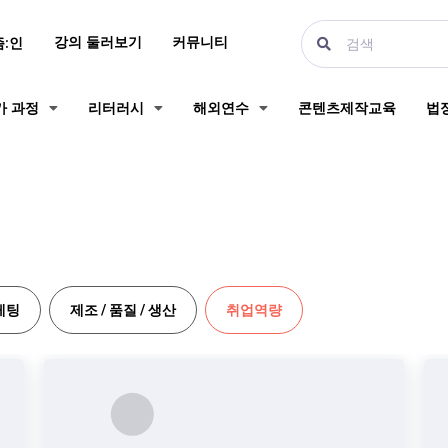
강의 둘러보기
커뮤니티
즘:인
가 과정
리터러시
해외연수
콘텐츠제작교육
법
마케팅
제조 / 품질 / 생산
취업역량