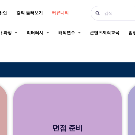
강의 둘러보기
커뮤니티
즘:인
가 과정
리터러시
해외연수
콘텐츠제작교육
법
면접 준비