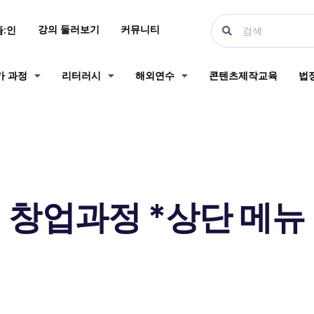
강의 둘러보기
커뮤니티
즘:인
가 과정
리터러시
해외연수
콘텐츠제작교육
법
창업과정 *상단 메뉴