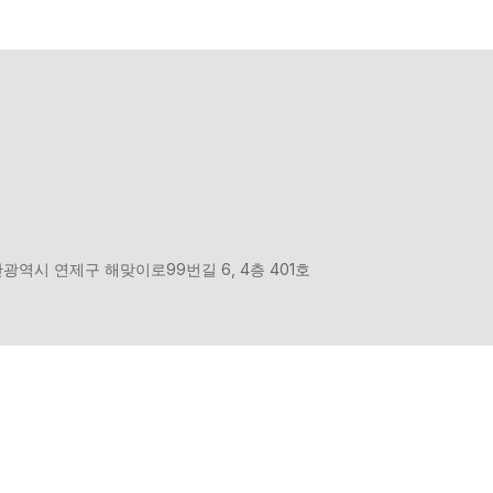
주소 : 부산광역시 연제구 해맞이로99번길 6, 4층 401호